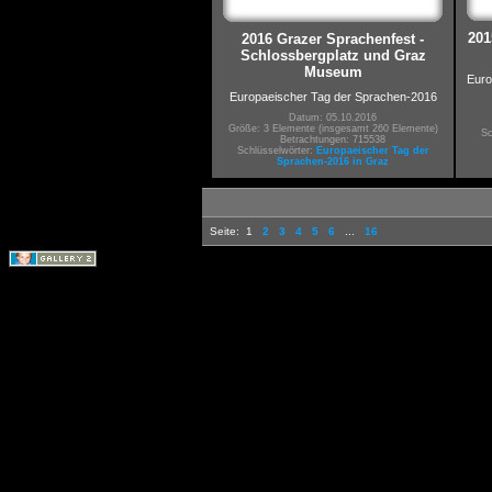
201
2016 Grazer Sprachenfest -
Schlossbergplatz und Graz
Museum
Euro
Europaeischer Tag der Sprachen-2016
Datum: 05.10.2016
Größe: 3 Elemente (insgesamt 260 Elemente)
Sc
Betrachtungen: 715538
Schlüsselwörter:
Europaeischer Tag der
Sprachen-2016 in Graz
Seite:
1
2
3
4
5
6
...
16