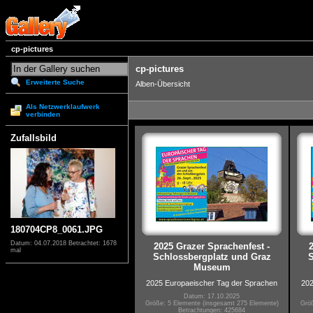
cp-pictures
cp-pictures
Erweiterte Suche
Alben-Übersicht
Als Netzwerklaufwerk
verbinden
Zufallsbild
180704CP8_0061.JPG
Datum: 04.07.2018
Betrachtet: 1678
2025 Grazer Sprachenfest -
mal
Schlossbergplatz und Graz
S
Museum
2025 Europaeischer Tag der Sprachen
202
Datum: 17.10.2025
Größe: 5 Elemente (insgesamt 275 Elemente)
Größ
Betrachtungen: 425684