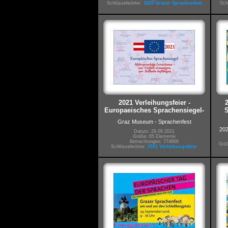
Schlüsselwörter:
2025 Grazer Sprachenfest
Sch
2021 Verleihungsfeier -
Europaeisches Sprachensiegel-
S
Graz Museum - Sprachenfest
202
Datum: 29.09.2021
Größe: 65 Elemente
Betrachtungen: 774868
Größ
Schlüsselwörter:
2021 Verleihungsfeier