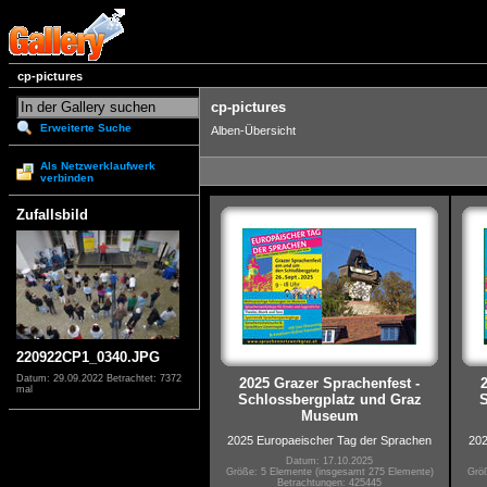
cp-pictures
cp-pictures
Erweiterte Suche
Alben-Übersicht
Als Netzwerklaufwerk
verbinden
Zufallsbild
220922CP1_0340.JPG
Datum: 29.09.2022
Betrachtet: 7372
2025 Grazer Sprachenfest -
mal
Schlossbergplatz und Graz
S
Museum
2025 Europaeischer Tag der Sprachen
202
Datum: 17.10.2025
Größe: 5 Elemente (insgesamt 275 Elemente)
Größ
Betrachtungen: 425445