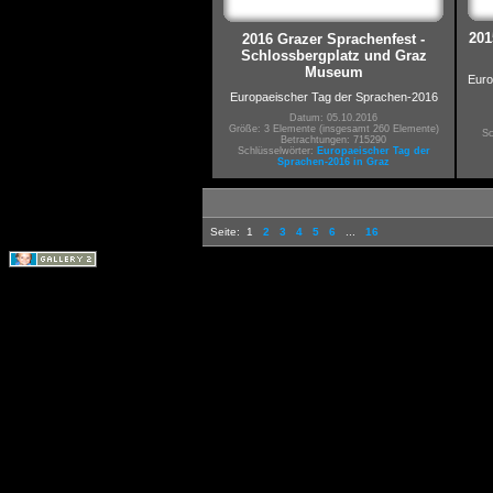
201
2016 Grazer Sprachenfest -
Schlossbergplatz und Graz
Museum
Euro
Europaeischer Tag der Sprachen-2016
Datum: 05.10.2016
Größe: 3 Elemente (insgesamt 260 Elemente)
Sc
Betrachtungen: 715290
Schlüsselwörter:
Europaeischer Tag der
Sprachen-2016 in Graz
Seite:
1
2
3
4
5
6
...
16