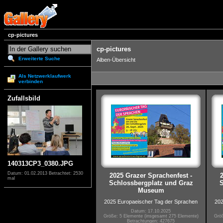
cp-pictures
cp-pictures
Erweiterte Suche
Alben-Übersicht
Als Netzwerklaufwerk
verbinden
Zufallsbild
140313CP3_0380.JPG
Datum: 01.02.2013
Betrachtet: 2530
2025 Grazer Sprachenfest -
mal
Schlossbergplatz und Graz
S
Museum
2025 Europaeischer Tag der Sprachen
202
Datum: 17.10.2025
Größe: 5 Elemente (insgesamt 275 Elemente)
Größ
Betrachtungen: 427675