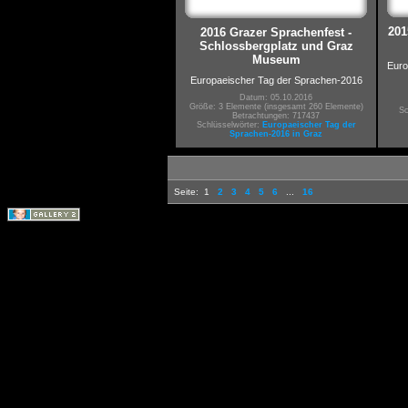
201
2016 Grazer Sprachenfest -
Schlossbergplatz und Graz
Museum
Euro
Europaeischer Tag der Sprachen-2016
Datum: 05.10.2016
Größe: 3 Elemente (insgesamt 260 Elemente)
Sc
Betrachtungen: 717437
Schlüsselwörter:
Europaeischer Tag der
Sprachen-2016 in Graz
Seite:
1
2
3
4
5
6
...
16