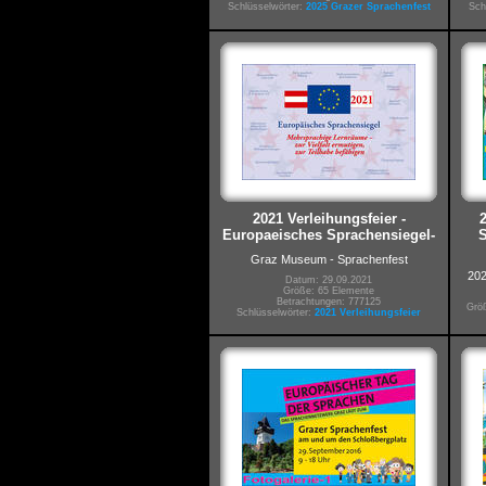
Schlüsselwörter:
2025 Grazer Sprachenfest
Sch
2021 Verleihungsfeier -
Europaeisches Sprachensiegel-
S
Graz Museum - Sprachenfest
202
Datum: 29.09.2021
Größe: 65 Elemente
Betrachtungen: 777125
Größ
Schlüsselwörter:
2021 Verleihungsfeier