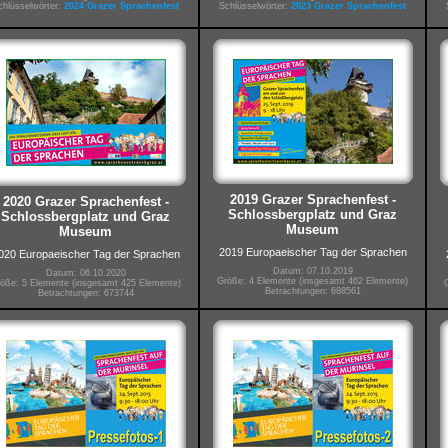
chlüsselwörter:
2024 Grazer Sprachenfest
Schlüsselwörter:
2023 Grazer Sprachenfest
2019 Grazer Sprachenfest -
2020 Grazer Sprachenfest -
Schlossbergplatz und Graz
Schlossbergplatz und Graz
Museum
Museum
2019 Europaeischer Tag der Sprachen
020 Europaeischer Tag der Sprachen
Datum: 07.10.2019
Datum: 06.10.2020
Größe: 4 Elemente (insgesamt 462 Elemente)
öße: 5 Elemente (insgesamt 425 Elemente)
Betrachtungen: 688561
Betrachtungen: 673744