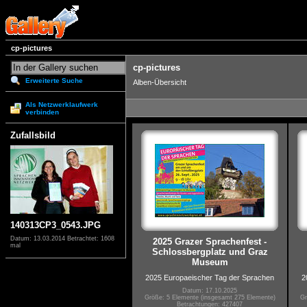
cp-pictures
cp-pictures
Erweiterte Suche
Alben-Übersicht
Als Netzwerklaufwerk
verbinden
Zufallsbild
140313CP3_0543.JPG
Datum: 13.03.2014
Betrachtet: 1608
2025 Grazer Sprachenfest -
mal
Schlossbergplatz und Graz
Museum
2025 Europaeischer Tag der Sprachen
2
Datum: 17.10.2025
Größe: 5 Elemente (insgesamt 275 Elemente)
Gr
Betrachtungen: 427407