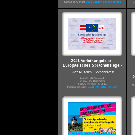
Schlüsselwörter:
2025 Grazer Sprachenfest
S
2021 Verleihungsfeier -
Europaeisches Sprachensiegel-
Graz Museum - Sprachenfest
2
Datum: 29.09.2021
Größe: 65 Elemente
Betrachtungen: 776832
Gr
Schlüsselwörter:
2021 Verleihungsfeier