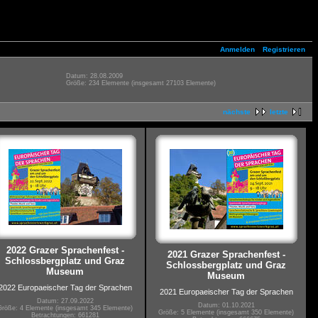
Anmelden
Registrieren
Datum: 28.08.2009
Größe: 234 Elemente (insgesamt 27103 Elemente)
nächste
letzte
2022 Grazer Sprachenfest -
2021 Grazer Sprachenfest -
Schlossbergplatz und Graz
Schlossbergplatz und Graz
Museum
Museum
2022 Europaeischer Tag der Sprachen
2021 Europaeischer Tag der Sprachen
Datum: 27.09.2022
Datum: 01.10.2021
Größe: 4 Elemente (insgesamt 345 Elemente)
Größe: 5 Elemente (insgesamt 350 Elemente)
Betrachtungen: 661281