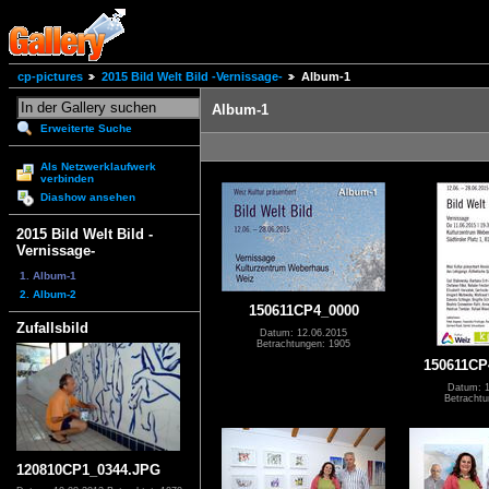
cp-pictures
2015 Bild Welt Bild -Vernissage-
Album-1
Album-1
Erweiterte Suche
Als Netzwerklaufwerk
verbinden
Diashow ansehen
2015 Bild Welt Bild -
Vernissage-
1. Album-1
2. Album-2
150611CP4_0000
Zufallsbild
Datum: 12.06.2015
Betrachtungen: 1905
150611CP
Datum: 1
Betrachtu
120810CP1_0344.JPG