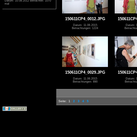
Datum: 10.08.2012
Betrachtet: 1070
mal
150611CP4_0012.JPG
150611CP
Datum: 11.06.2015
Datum: 1
Betrachtungen: 1224
Betrachtu
150611CP4_0029.JPG
150611CP
Datum: 11.06.2015
Datum: 1
Betrachtungen: 890
Betrachtu
Seite:
1
2
3
4
5