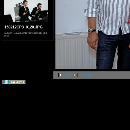
150212CP3_0120.JPG
Datum: 12.02.2015
Betrachtet: 982
mal
erste
vorherige