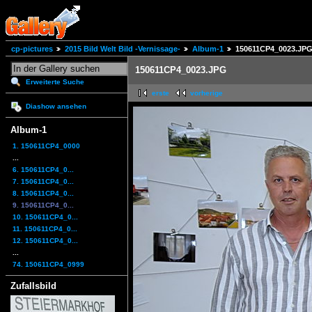
cp-pictures
2015 Bild Welt Bild -Vernissage-
Album-1
150611CP4_0023.JP
150611CP4_0023.JPG
Erweiterte Suche
erste
vorherige
Diashow ansehen
Album-1
1. 150611CP4_0000
...
6. 150611CP4_0...
7. 150611CP4_0...
8. 150611CP4_0...
9. 150611CP4_0...
10. 150611CP4_0...
11. 150611CP4_0...
12. 150611CP4_0...
...
74. 150611CP4_0999
Zufallsbild