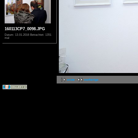
160113CP7_0098.JPG
Datum: 13.01.2016
Betrachtet: 1351
mal
erste
vorherige