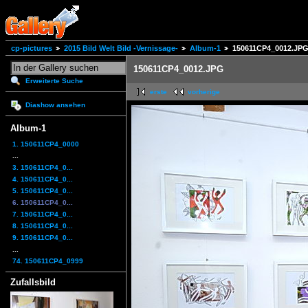
cp-pictures
2015 Bild Welt Bild -Vernissage-
Album-1
150611CP4_0012.JP
150611CP4_0012.JPG
Erweiterte Suche
erste
vorherige
Diashow ansehen
Album-1
1. 150611CP4_0000
...
3. 150611CP4_0...
4. 150611CP4_0...
5. 150611CP4_0...
6. 150611CP4_0...
7. 150611CP4_0...
8. 150611CP4_0...
9. 150611CP4_0...
...
74. 150611CP4_0999
Zufallsbild