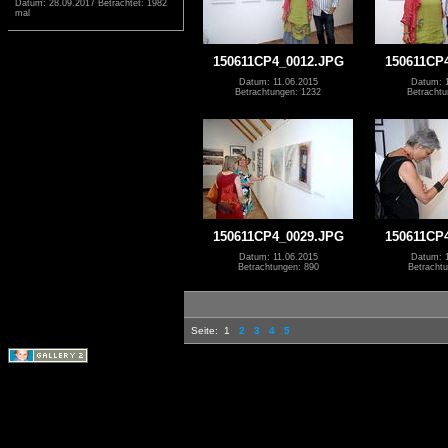
Datum: 28.09.2017
Betrachtet: 1982
mal
150611CP4_0012.JPG
150611CP
Datum: 11.06.2015
Datum: 1
Betrachtungen: 1232
Betrachtu
150611CP4_0029.JPG
150611CP
Datum: 11.06.2015
Datum: 1
Betrachtungen: 890
Betrachtu
Seite:
1
2
3
4
5