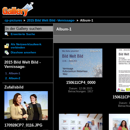
cp-pictures
2015 Bild Welt Bild -Vernissage-
Album-1
Album-1
Erweiterte Suche
Als Netzwerklaufwerk
verbinden
Diashow ansehen
2015 Bild Welt Bild -
Vernissage-
1. Album-1
2. Album-2
150611CP4_0000
Zufallsbild
Datum: 12.06.2015
Betrachtungen: 1917
150611CP
Datum: 1
Betrachtu
170928CP7_0116.JPG