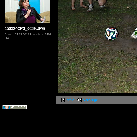
150324CP3_0039.JPG
Datum: 24.03.2015
Betrachtet: 3492
mal
erste
vorherige