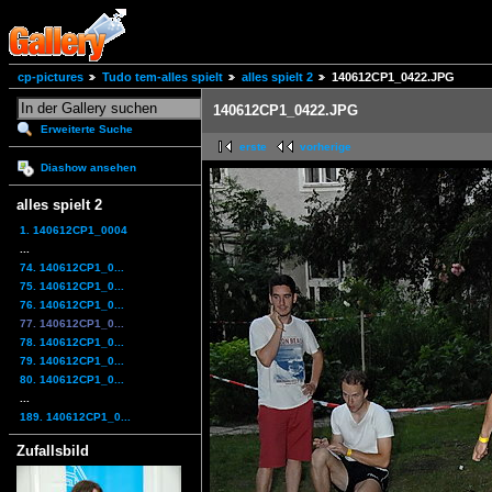
cp-pictures
Tudo tem-alles spielt
alles spielt 2
140612CP1_0422.JPG
140612CP1_0422.JPG
Erweiterte Suche
erste
vorherige
Diashow ansehen
alles spielt 2
1. 140612CP1_0004
...
74. 140612CP1_0...
75. 140612CP1_0...
76. 140612CP1_0...
77. 140612CP1_0...
78. 140612CP1_0...
79. 140612CP1_0...
80. 140612CP1_0...
...
189. 140612CP1_0...
Zufallsbild