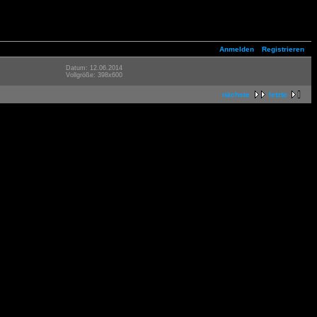
Anmelden
Registrieren
Datum: 12.06.2014
Vollgröße: 398x600
nächste
letzte