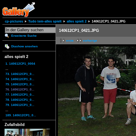
cp-pictures
Tudo tem-alles spielt
alles spielt 2
140612CP1_0421.JPG
140612CP1_0421.JPG
Erweiterte Suche
erste
vorherige
Diashow ansehen
alles spielt 2
1. 140612CP1_0004
...
73. 140612CP1_0...
74. 140612CP1_0...
75. 140612CP1_0...
76. 140612CP1_0...
77. 140612CP1_0...
78. 140612CP1_0...
79. 140612CP1_0...
...
189. 140612CP1_0...
Zufallsbild