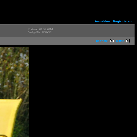
Anmelden
Registrieren
Datum: 28.06.2014
Vollgröße: 800x531
nächste
letzte