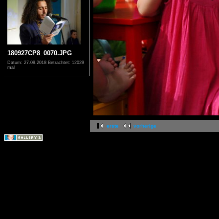
180927CP8_0070.JPG
Datum: 27.09.2018
Betrachtet: 12029
mal
erste
vorherige