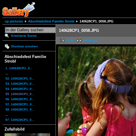
cp-pictures
Abschiedsfest Familie Strobl
140628CP1_0058.JPG
140628CP1_0058.JPG
Erweiterte Suche
erste
vorherige
Diashow ansehen
Abschiedsfest Familie
Strobl
1. 140628CP1_0...
...
52. 140628CP1_0...
53. 140628CP1_0...
54. 140628CP1_0...
55. 140628CP1_0...
56. 140628CP1_0...
57. 140628CP1_0...
58. 140628CP1_0...
...
97. 140628CP1_0...
Zufallsbild