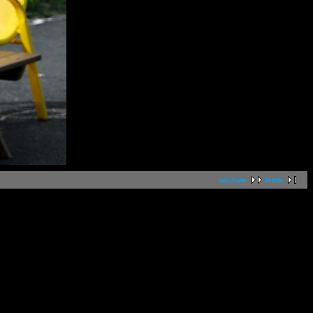
nächste
letzte