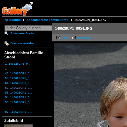
cp-pictures
Abschiedsfest Familie Strobl
140628CP1_0054.JPG
140628CP1_0054.JPG
Erweiterte Suche
erste
vorherige
Diashow ansehen
Abschiedsfest Familie
Strobl
1. 140628CP1_0...
...
49. 140628CP1_0...
50. 140628CP1_0...
51. 140628CP1_0...
52. 140628CP1_0...
53. 140628CP1_0...
54. 140628CP1_0...
55. 140628CP1_0...
...
97. 140628CP1_0...
Zufallsbild