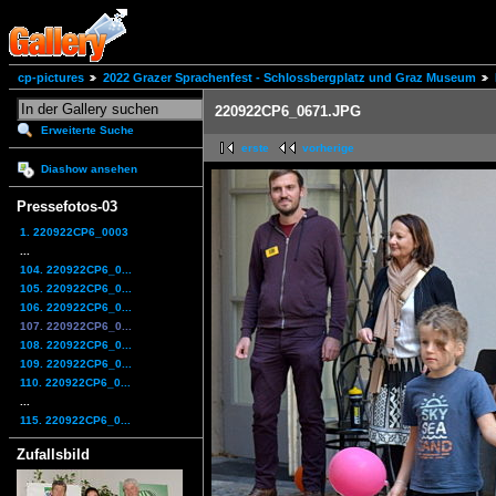
cp-pictures
2022 Grazer Sprachenfest - Schlossbergplatz und Graz Museum
220922CP6_0671.JPG
Erweiterte Suche
erste
vorherige
Diashow ansehen
Pressefotos-03
1. 220922CP6_0003
...
104. 220922CP6_0...
105. 220922CP6_0...
106. 220922CP6_0...
107. 220922CP6_0...
108. 220922CP6_0...
109. 220922CP6_0...
110. 220922CP6_0...
...
115. 220922CP6_0...
Zufallsbild