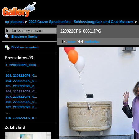
cp-pictures
2022 Grazer Sprachenfest - Schlossbergplatz und Graz Museum
220922CP6_0661.JPG
Erweiterte Suche
erste
vorherige
Diashow ansehen
Pressefotos-03
1. 220922CP6_0003
...
103. 220922CP6_0...
104. 220922CP6_0...
105. 220922CP6_0...
106. 220922CP6_0...
107. 220922CP6_0...
108. 220922CP6_0...
109. 220922CP6_0...
...
115. 220922CP6_0...
Zufallsbild