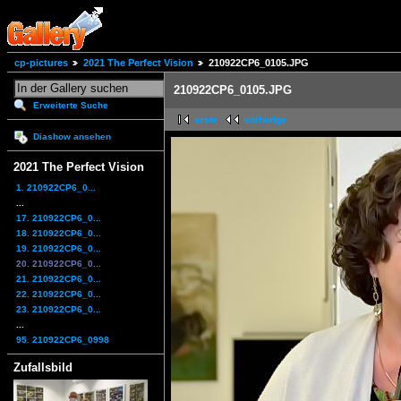
cp-pictures
2021 The Perfect Vision
210922CP6_0105.JPG
210922CP6_0105.JPG
Erweiterte Suche
erste
vorherige
Diashow ansehen
2021 The Perfect Vision
1. 210922CP6_0...
...
17. 210922CP6_0...
18. 210922CP6_0...
19. 210922CP6_0...
20. 210922CP6_0...
21. 210922CP6_0...
22. 210922CP6_0...
23. 210922CP6_0...
...
95. 210922CP6_0998
Zufallsbild