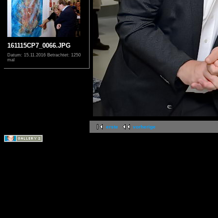
161115CP7_0066.JPG
Datum: 15.11.2016
Betrachtet: 1250
mal
erste
vorherige