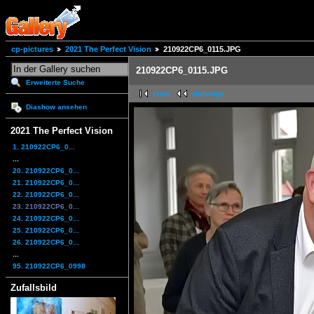
cp-pictures
2021 The Perfect Vision
210922CP6_0115.JPG
210922CP6_0115.JPG
Erweiterte Suche
erste
vorherige
Diashow ansehen
2021 The Perfect Vision
1. 210922CP6_0...
...
20. 210922CP6_0...
21. 210922CP6_0...
22. 210922CP6_0...
23. 210922CP6_0...
24. 210922CP6_0...
25. 210922CP6_0...
26. 210922CP6_0...
...
95. 210922CP6_0998
Zufallsbild