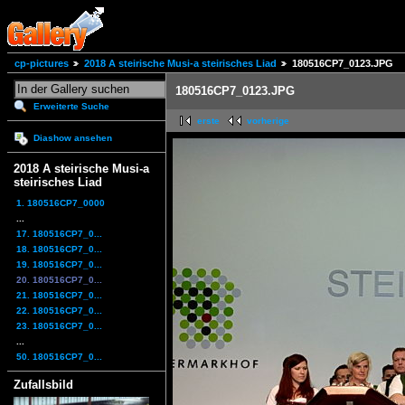
cp-pictures
2018 A steirische Musi-a steirisches Liad
180516CP7_0123.JPG
180516CP7_0123.JPG
Erweiterte Suche
erste
vorherige
Diashow ansehen
2018 A steirische Musi-a
steirisches Liad
1. 180516CP7_0000
...
17. 180516CP7_0...
18. 180516CP7_0...
19. 180516CP7_0...
20. 180516CP7_0...
21. 180516CP7_0...
22. 180516CP7_0...
23. 180516CP7_0...
...
50. 180516CP7_0...
Zufallsbild