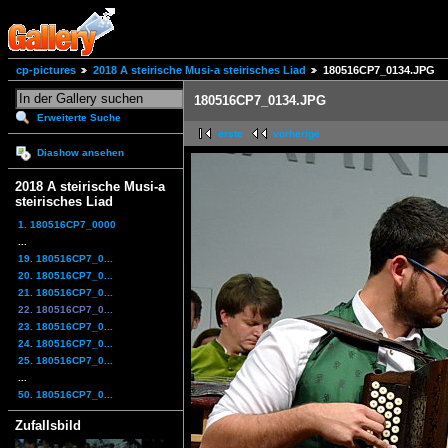
cp-pictures
2018 A steirische Musi-a steirisches Liad
180516CP7_0134.JPG
180516CP7_0134.JPG
Erweiterte Suche
erste
vorherige
Diashow ansehen
2018 A steirische Musi-a
steirisches Liad
1. 180516CP7_0000
...
19. 180516CP7_0...
20. 180516CP7_0...
21. 180516CP7_0...
22. 180516CP7_0...
23. 180516CP7_0...
24. 180516CP7_0...
25. 180516CP7_0...
...
50. 180516CP7_0...
Zufallsbild