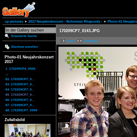
cp-pictures
2017 Neujahrskonzert - Bohemian Rhapsody -
Photo-01 Neujahr
170209CP7_0143.JPG
Erweiterte Suche
erste
vorherige
Diashow ansehen
Photo-01 Neujahrskonzert
2017
1. 170209CP4_0000
...
82. 170209CP7_0...
83. 170209CP7_0...
84. 170209CP7_0...
85. 170209CP7_0...
86. 170209CP7_0...
87. 170209CP7_0...
88. 170209CP7_0999
Zufallsbild