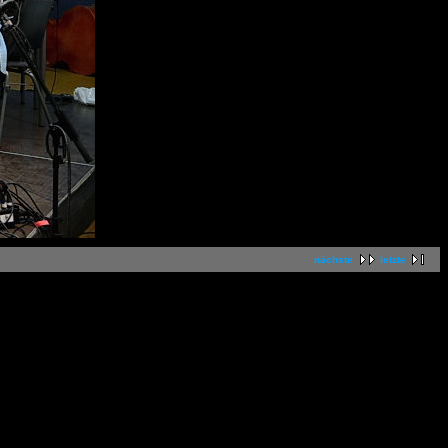
nächste
letzte