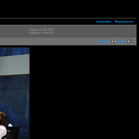
Anmelden
Registrieren
Datum: 02.04.2017
Vollgröße: 800x533
nächste
letzte