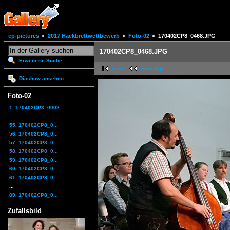
cp-pictures
2017 Hackbrettwettbewerb
Foto-02
170402CP8_0468.JPG
170402CP8_0468.JPG
Erweiterte Suche
erste
vorherige
Diashow ansehen
Foto-02
1. 170402CP3_0002
...
55. 170402CP8_0...
56. 170402CP8_0...
57. 170402CP8_0...
58. 170402CP8_0...
59. 170402CP8_0...
60. 170402CP8_0...
61. 170402CP8_0...
...
89. 170402CP8_0...
Zufallsbild