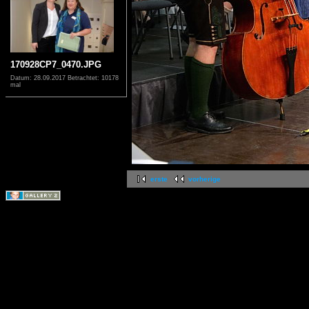
170928CP7_0470.JPG
Datum: 28.09.2017
Betrachtet: 10178
mal
erste
vorherige