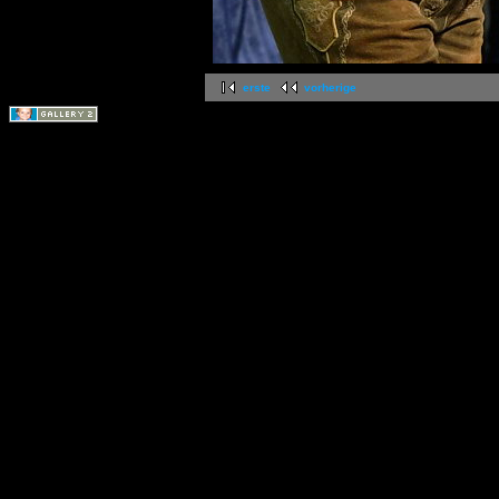
erste
vorherige