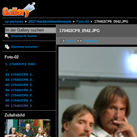
cp-pictures
2017 Hackbrettwettbewerb
Foto-02
170402CP8_0542.JPG
170402CP8_0542.JPG
Erweiterte Suche
erste
vorherige
Diashow ansehen
Foto-02
1. 170402CP3_0002
...
83. 170402CP8_0...
84. 170402CP8_0...
85. 170402CP8_0...
86. 170402CP8_0...
87. 170402CP8_0...
88. 170402CP8_0...
89. 170402CP8_0...
Zufallsbild