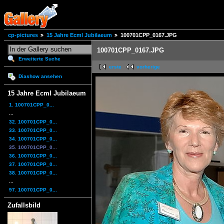
cp-pictures
15 Jahre Ecml Jubilaeum
100701CPP_0167.JPG
100701CPP_0167.JPG
Erweiterte Suche
erste
vorherige
Diashow ansehen
15 Jahre Ecml Jubilaeum
1. 100701CPP_0...
...
32. 100701CPP_0...
33. 100701CPP_0...
34. 100701CPP_0...
35. 100701CPP_0...
36. 100701CPP_0...
37. 100701CPP_0...
38. 100701CPP_0...
...
97. 100701CPP_0...
Zufallsbild