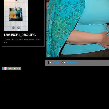
120515CP1_0562.JPG
Datum: 15.05.2012
Betrachtet: 1068
mal
erste
vorherige