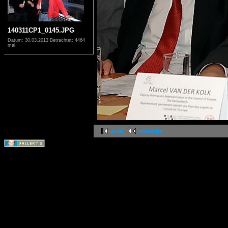
140311CP1_0145.JPG
Datum: 30.03.2013
Betrachtet: 4464
mal
erste
vorherige