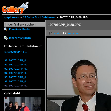
cp-pictures
15 Jahre Ecml Jubilaeum
100701CPP_0488.JPG
100701CPP_0488.JPG
Erweiterte Suche
erste
vorherige
Diashow ansehen
15 Jahre Ecml Jubilaeum
1. 100701CPP_0...
...
91. 100701CPP_0...
92. 100701CPP_0...
93. 100701CPP_0...
94. 100701CPP_0...
95. 100701CPP_0...
96. 100701CPP_0...
97. 100701CPP_0...
Zufallsbild