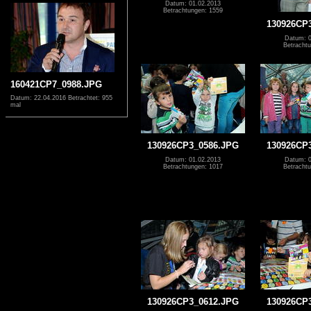
Datum: 01.02.2013
Betrachtungen: 1559
130926CP
Datum: 0
Betrachtu
160421CP7_0988.JPG
Datum: 22.04.2016
Betrachtet: 955
mal
130926CP3_0586.JPG
130926CP
Datum: 01.02.2013
Datum: 0
Betrachtungen: 1017
Betrachtu
130926CP3_0612.JPG
130926CP