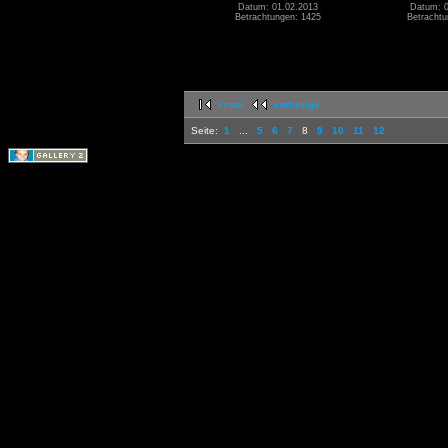
Datum: 01.02.2013
Datum: 0
Betrachtungen: 1425
Betrachtu
erste
vorherige
Seite:
1
...
5
6
7
8
9
10
11
12