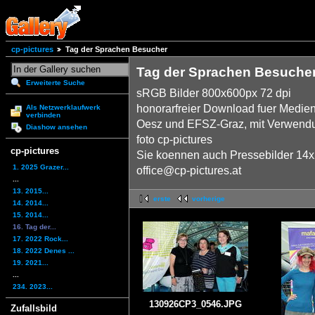
cp-pictures
Tag der Sprachen Besucher
Tag der Sprachen Besuche
Erweiterte Suche
sRGB Bilder 800x600px 72 dpi
honorarfreier Download fuer Medien
Als Netzwerklaufwerk
verbinden
Oesz und EFSZ-Graz, mit Verwendun
Diashow ansehen
foto cp-pictures
cp-pictures
Sie koennen auch Pressebilder 14x2
1. 2025 Grazer...
office@cp-pictures.at
...
13. 2015...
erste
vorherige
14. 2014...
15. 2014...
16. Tag der...
17. 2022 Rock...
18. 2022 Denes ...
19. 2021...
...
234. 2023...
130926CP3_0546.JPG
Zufallsbild