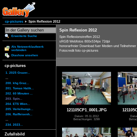
cp-pictures
Spin Reflexion 2012
Spin Reflexion 2012
Erweiterte Suche
Spin Reflexionstreffen 2012
sRGB Webfotos 800x534px 72dpi
honorarfreier Download fuer Medien und Teilnehmer
Als Netzwerklaufwerk
verbinden
Fotocredit foto cp-pictures
Diashow ansehen
cp-pictures
1. 2025 Grazer...
...
200. khg Graz...
201. Tomas Halik...
202. 60 Minuten ...
203. Spin...
204. ETS Wien...
205. Verleihungs...
121105CP1_0001.JPG
121105
206. Raiffeisenh...
Datum: 05.11.2012
Datu
...
Betrachtungen: 3299
Betra
234. 2023...
Zufallsbild