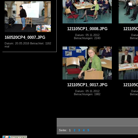
121105CP1_0008.JPG
121105
Datum: 05.11.2012
Datu
160520CP4_0007.JPG
Betrachtungen: 2240
Betra
Datum: 20.05.2016
Betrachtet: 1162
mal
121105CP1_0017.JPG
121105
Datum: 05.11.2012
Datu
Betrachtungen: 1982
Betra
Seite:
1
2
3
4
5