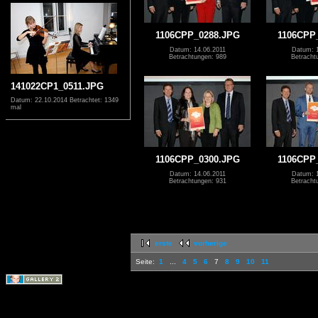
1106CPP_0288.JPG
1106CPP
Datum: 14.06.2011
Datum: 1
Betrachtungen: 989
Betracht
141022CP1_0511.JPG
Datum: 22.10.2014
Betrachtet: 1349
mal
1106CPP_0300.JPG
1106CPP
Datum: 14.06.2011
Datum: 1
Betrachtungen: 931
Betracht
erste
vorherige
Seite:
1
...
4
5
6
7
8
9
10
11