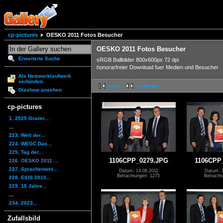
cp-pictures
OESKO 2011 Fotos Besucher
OESKO 2011 Fotos Besucher
Erweiterte Suche
sRGB Ballbilder 800x600px 72 dpi
honorarfreier Download fuer Medien und Besucher
Als Netzwerklaufwerk
verbinden
erste
vorherige
Diashow ansehen
cp-pictures
1. 2025 Grazer...
...
223. Welt der...
224. WEGC Das...
225. Tag der...
1106CPP_0279.JPG
1106CPP
226. OESKO 2011 ...
227. Sprachenwet...
Datum: 14.06.2011
Datum: 1
Betrachtungen: 1275
Betracht
228. ESIS 2010...
229. 15 Jahre...
...
234. 2023...
Zufallsbild