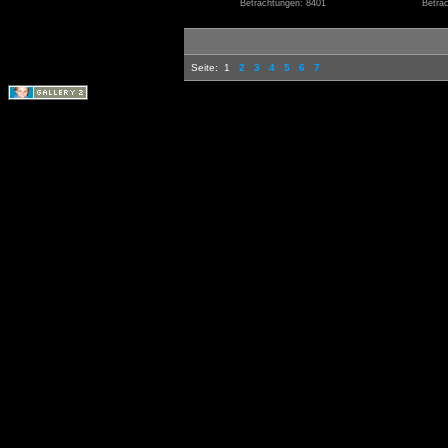
Betrachtungen: 8401
Betra
Seite:
1
2
3
4
5
6
7