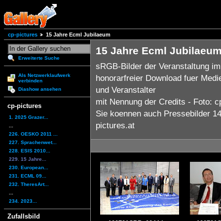
cp-pictures
15 Jahre Ecml Jubilaeum
15 Jahre Ecml Jubilaeu
Erweiterte Suche
sRGB-Bilder der Veranstaltung i
Als Netzwerklaufwerk
honorarfreier Download fuer Medi
verbinden
und Veranstalter
Diashow ansehen
mit Nennung der Credits - Foto: c
cp-pictures
Sie koennen auch Pressebilder 14x
1. 2025 Grazer...
pictures.at
...
226. OESKO 2011 ...
227. Sprachenwet...
228. ESIS 2010...
229. 15 Jahre...
230. European...
231. ECML 09...
232. TheresArt...
...
234. 2023...
Zufallsbild