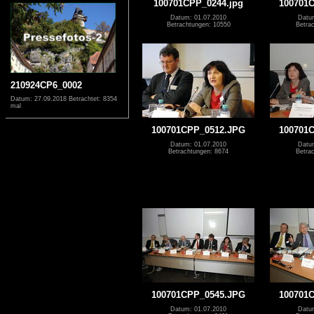
100701CPP_0244.jpg
100701
Datum: 01.07.2010
Datu
Betrachtungen: 10550
Betra
210924CP6_0002
Datum: 27.09.2018
Betrachtet: 8354
mal
100701CPP_0512.JPG
100701
Datum: 01.07.2010
Datu
Betrachtungen: 8674
Betra
100701CPP_0545.JPG
100701
Datum: 01.07.2010
Datu