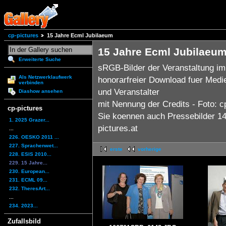
cp-pictures
15 Jahre Ecml Jubilaeum
15 Jahre Ecml Jubilaeu
Erweiterte Suche
sRGB-Bilder der Veranstaltung i
Als Netzwerklaufwerk
honorarfreier Download fuer Medi
verbinden
und Veranstalter
Diashow ansehen
mit Nennung der Credits - Foto: c
cp-pictures
Sie koennen auch Pressebilder 14x
1. 2025 Grazer...
pictures.at
...
226. OESKO 2011 ...
227. Sprachenwet...
erste
vorherige
228. ESIS 2010...
229. 15 Jahre...
230. European...
231. ECML 09...
232. TheresArt...
...
234. 2023...
Zufallsbild