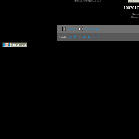
Betrachtungen: 1714
100701
Datu
Betra
erste
vorherige
Seite:
1
2
3
4
5
6
7