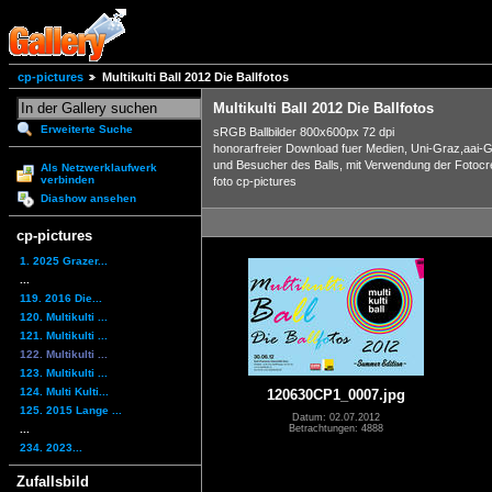
cp-pictures
Multikulti Ball 2012 Die Ballfotos
Multikulti Ball 2012 Die Ballfotos
Erweiterte Suche
sRGB Ballbilder 800x600px 72 dpi
honorarfreier Download fuer Medien, Uni-Graz,aai-
und Besucher des Balls, mit Verwendung der Fotocre
Als Netzwerklaufwerk
verbinden
foto cp-pictures
Diashow ansehen
cp-pictures
1. 2025 Grazer...
...
119. 2016 Die...
120. Multikulti ...
121. Multikulti ...
122. Multikulti ...
123. Multikulti ...
124. Multi Kulti...
120630CP1_0007.jpg
125. 2015 Lange ...
Datum: 02.07.2012
...
Betrachtungen: 4888
234. 2023...
Zufallsbild