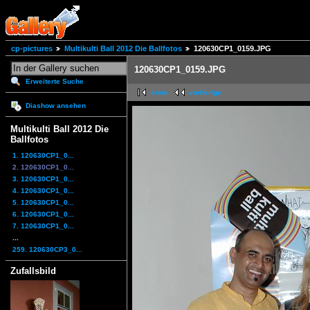
cp-pictures
Multikulti Ball 2012 Die Ballfotos
120630CP1_0159.JPG
120630CP1_0159.JPG
Erweiterte Suche
erste
vorherige
Diashow ansehen
Multikulti Ball 2012 Die
Ballfotos
1. 120630CP1_0...
2. 120630CP1_0...
3. 120630CP1_0...
4. 120630CP1_0...
5. 120630CP1_0...
6. 120630CP1_0...
7. 120630CP1_0...
...
259. 120630CP3_0...
Zufallsbild