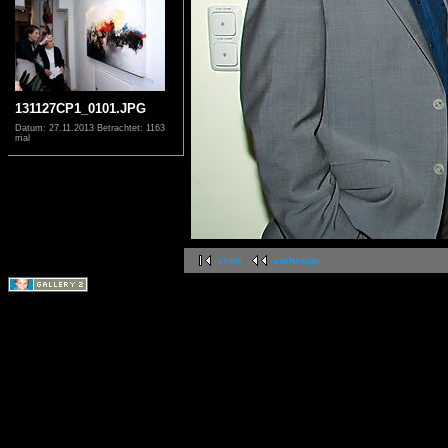
131127CP1_0101.JPG
Datum: 27.11.2013
Betrachtet: 1163
mal
erste
vorherige