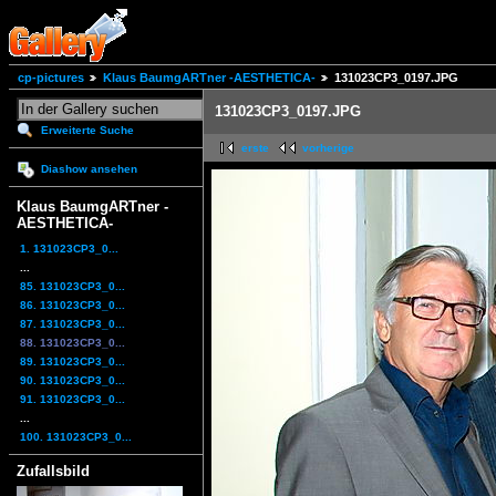
cp-pictures
Klaus BaumgARTner -AESTHETICA-
131023CP3_0197.JPG
131023CP3_0197.JPG
Erweiterte Suche
erste
vorherige
Diashow ansehen
Klaus BaumgARTner -
AESTHETICA-
1. 131023CP3_0...
...
85. 131023CP3_0...
86. 131023CP3_0...
87. 131023CP3_0...
88. 131023CP3_0...
89. 131023CP3_0...
90. 131023CP3_0...
91. 131023CP3_0...
...
100. 131023CP3_0...
Zufallsbild