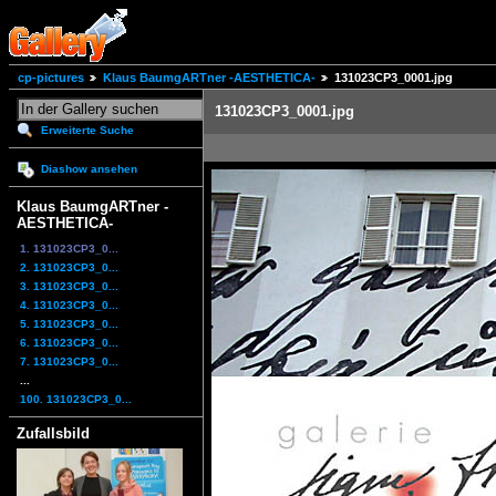
cp-pictures
Klaus BaumgARTner -AESTHETICA-
131023CP3_0001.jpg
131023CP3_0001.jpg
Erweiterte Suche
Diashow ansehen
Klaus BaumgARTner -
AESTHETICA-
1. 131023CP3_0...
2. 131023CP3_0...
3. 131023CP3_0...
4. 131023CP3_0...
5. 131023CP3_0...
6. 131023CP3_0...
7. 131023CP3_0...
...
100. 131023CP3_0...
Zufallsbild