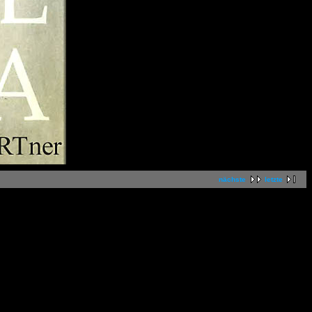
nächste
letzte