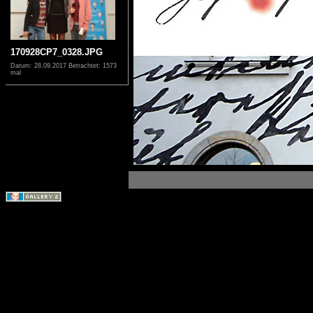
170928CP7_0328.JPG
Datum: 28.09.2017
Betrachtet: 1573
mal