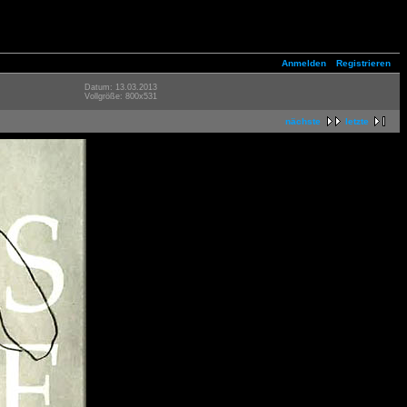
Anmelden
Registrieren
Datum: 13.03.2013
Vollgröße: 800x531
nächste
letzte