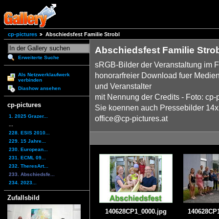
cp-pictures
Abschiedsfest Familie Strobl
Abschiedsfest Familie Stro
Erweiterte Suche
sRGB-Bilder der Veranstaltung im 
honorarfreier Download fuer Medien
Als Netzwerklaufwerk
verbinden
und Veranstalter
Diashow ansehen
mit Nennung der Credits - Foto: cp-
cp-pictures
Sie koennen auch Pressebilder 14x2
1. 2025 Grazer...
office@cp-pictures.at
...
228. ESIS 2010...
229. 15 Jahre...
230. European...
231. ECML 09...
232. TheresArt...
233. Abschiedsfe...
234. 2023...
Zufallsbild
140628CP1_0000.jpg
140628CP