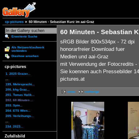
cp-pictures
60 Minuten - Sebastian Kurz im aai-Graz
60 Minuten - Sebastian K
Erweiterte Suche
sRGB Bilder 800x534px - 72 dpi
Als Netzwerklaufwerk
honorarfreier Download fuer
verbinden
Medien und aai-Graz
Diashow ansehen
mit Verwendung der Fotocredits - 
cp-pictures
Sie koennen auch Pressebilder 14x
1. 2025 Grazer...
pictures.at
...
199. Mehrsprachi...
200. khg Graz...
erste
vorherige
201. Tomas Halik...
202. 60 Minuten ...
203. Spin...
204. ETS Wien...
205. Verleihungs...
...
234. 2023...
Zufallsbild