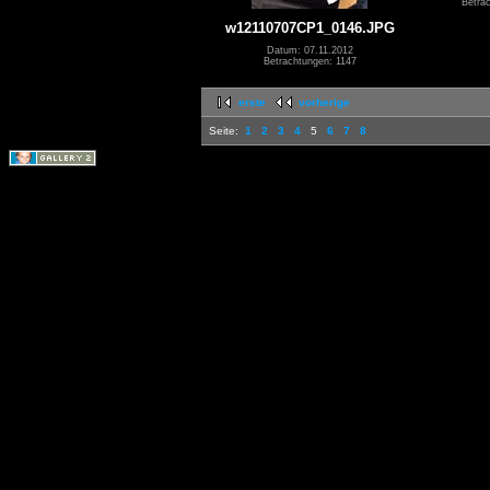
Betra
w12110707CP1_0146.JPG
Datum: 07.11.2012
Betrachtungen: 1147
erste
vorherige
Seite:
1
2
3
4
5
6
7
8