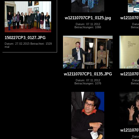
w12110707CP1_0125.jpg
w1211070
Datum: 07.11.2012
Datu
Betrachtungen: 1066
Betra
150227CP3_0127.JPG
Datum: 27.02.2015
Betrachtet: 1529
mal
w12110707CP1_0135.JPG
w1211070
Datum: 07.11.2012
Datu
Betrachtungen: 1076
Betra
w1211070
Datu