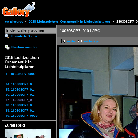
cp-pictures
2018 Lichtzeichen -Ornamentik in Lichtskulpturen-
180308CP7_0
180308CP7_0101.JPG
Erweiterte Suche
erste
vorherige
Diashow ansehen
2018 Lichtzeichen -
Ornamentik in
Lichtskulpturen-
1. 180308CP7_0000
...
34. 180308CP7_0...
35. 180308CP7_0...
36. 180308CP7_0...
37. 180308CP7_0...
38. 180308CP7_0...
39. 180308CP7_0...
40. 180308CP7_0999
Zufallsbild