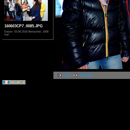
160603CP7_0085.JPG
Datum: 03.06.2016
Betrachtet: 1608
mal
erste
vorherige