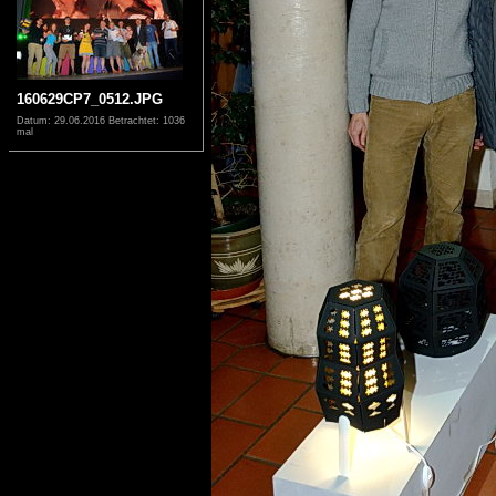
160629CP7_0512.JPG
Datum: 29.06.2016
Betrachtet: 1036
mal