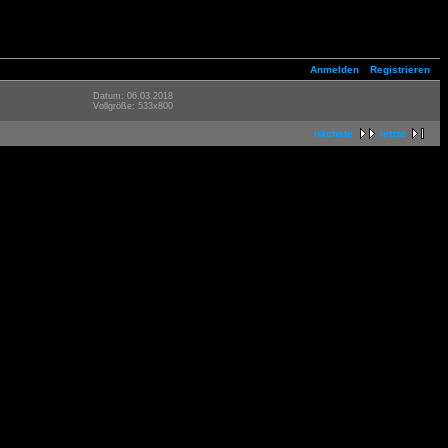
Anmelden
Registrieren
Datum: 06.03.2018
Vollgröße: 533x800
nächste
letzte