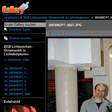
cp-pictures
2018 Lichtzeichen -Ornamentik in Lichtskulpturen-
180308CP7_0
180308CP7_0027.JPG
Erweiterte Suche
erste
vorherige
Diashow ansehen
2018 Lichtzeichen -
Ornamentik in
Lichtskulpturen-
1. 180308CP7_0000
...
34. 180308CP7_0...
35. 180308CP7_0...
36. 180308CP7_0...
37. 180308CP7_0...
38. 180308CP7_0...
39. 180308CP7_0...
40. 180308CP7_0999
Zufallsbild