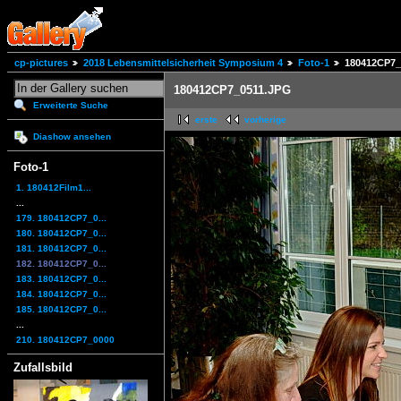
cp-pictures
2018 Lebensmittelsicherheit Symposium 4
Foto-1
180412CP7_
180412CP7_0511.JPG
Erweiterte Suche
erste
vorherige
Diashow ansehen
Foto-1
1. 180412Film1...
...
179. 180412CP7_0...
180. 180412CP7_0...
181. 180412CP7_0...
182. 180412CP7_0...
183. 180412CP7_0...
184. 180412CP7_0...
185. 180412CP7_0...
...
210. 180412CP7_0000
Zufallsbild