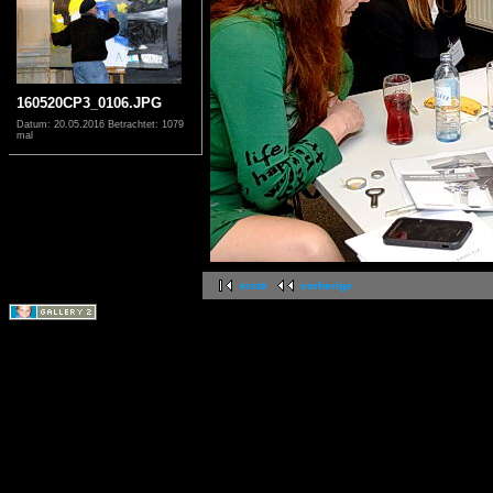
160520CP3_0106.JPG
Datum: 20.05.2016
Betrachtet: 1079
mal
erste
vorherige