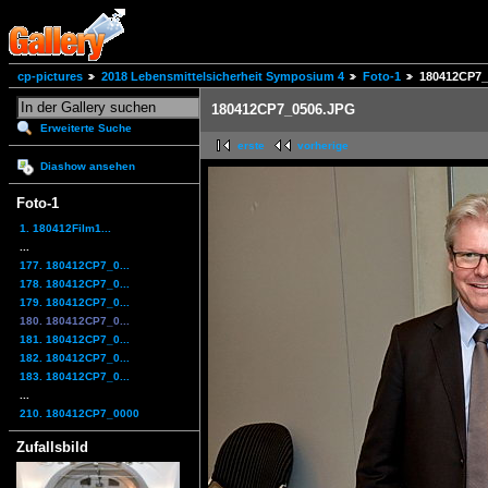
cp-pictures
2018 Lebensmittelsicherheit Symposium 4
Foto-1
180412CP7_
180412CP7_0506.JPG
Erweiterte Suche
erste
vorherige
Diashow ansehen
Foto-1
1. 180412Film1...
...
177. 180412CP7_0...
178. 180412CP7_0...
179. 180412CP7_0...
180. 180412CP7_0...
181. 180412CP7_0...
182. 180412CP7_0...
183. 180412CP7_0...
...
210. 180412CP7_0000
Zufallsbild