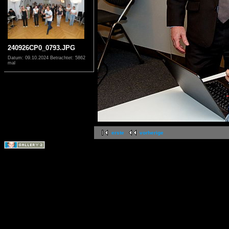
240926CP0_0793.JPG
Datum: 09.10.2024
Betrachtet: 5862
mal
erste
vorherige