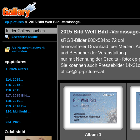
cp-pictures
2015 Bild Welt Bild -Vernissage-
2015 Bild Welt Bild -Vernissage
Erweiterte Suche
sRGB-Bilder 800x534px 72 dpi
honorarfreier Download fuer Medien, A
Als Netzwerklaufwerk
verbinden
und Besucher der Veranstaltung
nur mit Nennung der Credits - foto: cp-
cp-pictures
Sie koennen auch Pressebilder 14x21cm 
1. 2025 Grazer...
office@cp-pictures.at
...
114. 2015...
115. 2015...
116. 2015...
117. 2015 Bild...
118. 2016...
119. 2016 Die...
120. Multikulti ...
...
234. 2023...
Zufallsbild
Album-1