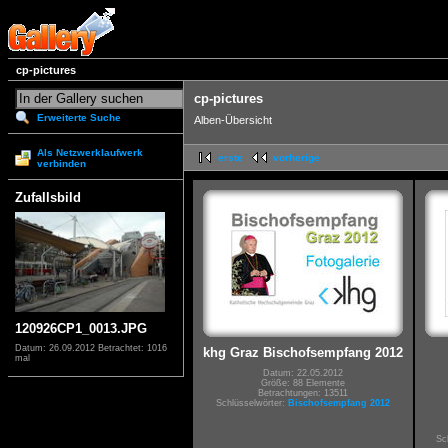
cp-pictures
cp-pictures
Erweiterte Suche
Alben-Übersicht
Als Netzwerklaufwerk
erste
vorherige
verbinden
Zufallsbild
120926CP1_0013.JPG
Datum: 26.09.2012
Betrachtet: 1016
khg Graz Bischofsempfang 2012
mal
Datum: 22.05.2012
Größe: 88 Elemente
Betrachtungen: 13511
Schlüsselwörter:
Bischofsempfang 2012
Sc