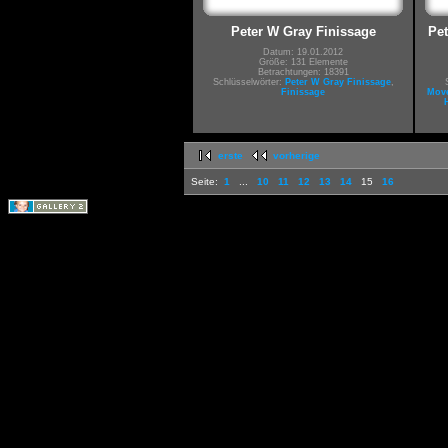
Peter W Gray Finissage
Pe
Datum: 19.01.2012
Größe: 131 Elemente
Betrachtungen: 18391
Schlüsselwörter:
Peter W Gray Finissage
,
Finissage
Mov
erste
vorherige
Seite:
1
...
10
11
12
13
14
15
16