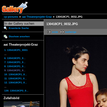
cp-pictures
aai Theaterprojekt-Graz
130418CP1_0032.JPG
130418CP1_0032.JPG
Erweiterte Suche
erste
vorherige
Diashow ansehen
aai Theaterprojekt-Graz
1. 130418CP1_0001
...
6. 130418CP1_0...
7. 130418CP1_0...
8. 130418CP1_0...
9. 130418CP1_0...
10. 130418CP1_0...
11. 130418CP1_0...
12. 130418CP1_0...
...
130. 130418CP3_0...
Zufallsbild