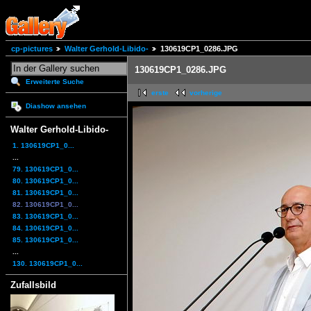
cp-pictures
Walter Gerhold-Libido-
130619CP1_0286.JPG
130619CP1_0286.JPG
Erweiterte Suche
erste
vorherige
Diashow ansehen
Walter Gerhold-Libido-
1. 130619CP1_0...
...
79. 130619CP1_0...
80. 130619CP1_0...
81. 130619CP1_0...
82. 130619CP1_0...
83. 130619CP1_0...
84. 130619CP1_0...
85. 130619CP1_0...
...
130. 130619CP1_0...
Zufallsbild