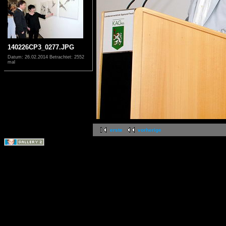
140226CP3_0277.JPG
Datum: 26.02.2014
Betrachtet: 2552
mal
erste
vorherige