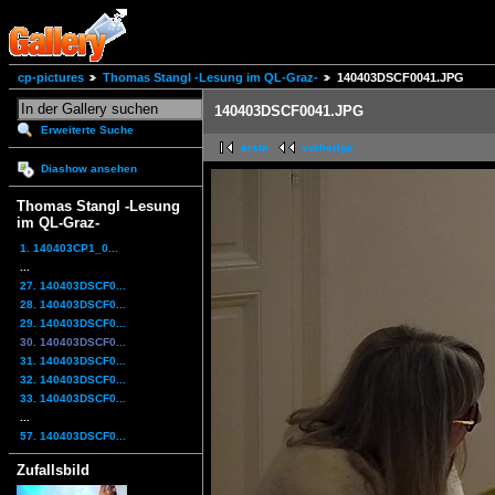
cp-pictures
Thomas Stangl -Lesung im QL-Graz-
140403DSCF0041.JPG
140403DSCF0041.JPG
Erweiterte Suche
erste
vorherige
Diashow ansehen
Thomas Stangl -Lesung
im QL-Graz-
1. 140403CP1_0...
...
27. 140403DSCF0...
28. 140403DSCF0...
29. 140403DSCF0...
30. 140403DSCF0...
31. 140403DSCF0...
32. 140403DSCF0...
33. 140403DSCF0...
...
57. 140403DSCF0...
Zufallsbild