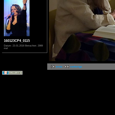
160123CP4_0115
Datum: 23.01.2016
Betrachtet: 2989
mal
erste
vorherige