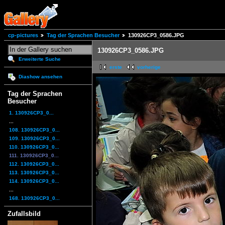
cp-pictures
Tag der Sprachen Besucher
130926CP3_0586.JPG
130926CP3_0586.JPG
Erweiterte Suche
erste
vorherige
Diashow ansehen
Tag der Sprachen
Besucher
1. 130926CP3_0...
...
108. 130926CP3_0...
109. 130926CP3_0...
110. 130926CP3_0...
111. 130926CP3_0...
112. 130926CP3_0...
113. 130926CP3_0...
114. 130926CP3_0...
...
168. 130926CP3_0...
Zufallsbild