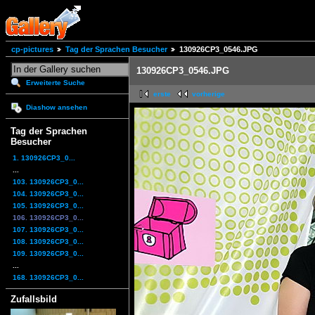
cp-pictures
Tag der Sprachen Besucher
130926CP3_0546.JPG
130926CP3_0546.JPG
Erweiterte Suche
erste
vorherige
Diashow ansehen
Tag der Sprachen
Besucher
1. 130926CP3_0...
...
103. 130926CP3_0...
104. 130926CP3_0...
105. 130926CP3_0...
106. 130926CP3_0...
107. 130926CP3_0...
108. 130926CP3_0...
109. 130926CP3_0...
...
168. 130926CP3_0...
Zufallsbild