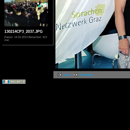
130214CP3_2037.JPG
Datum: 14.02.2013
Betrachtet: 913
mal
erste
vorherige