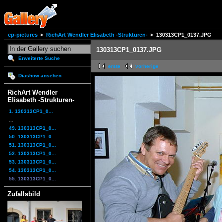
cp-pictures
RichArt Wendler Elisabeth -Strukturen-
130313CP1_0137.JPG
130313CP1_0137.JPG
Erweiterte Suche
erste
vorherige
Diashow ansehen
RichArt Wendler
Elisabeth -Strukturen-
1. 130313CP1_0...
...
49. 130313CP1_0...
50. 130313CP1_0...
51. 130313CP1_0...
52. 130313CP1_0...
53. 130313CP1_0...
54. 130313CP1_0...
55. 130313CP1_0...
Zufallsbild