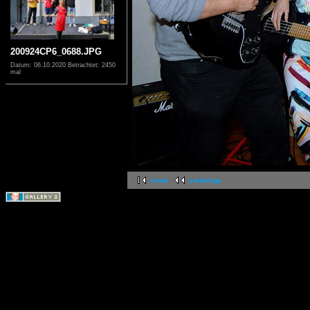
200924CP6_0688.JPG
Datum: 06.10.2020
Betrachtet: 2450
mal
erste
vorherige