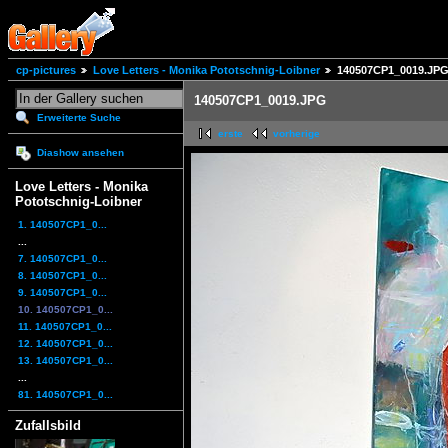
cp-pictures
Love Letters - Monika Pototschnig-Loibner
140507CP1_0019.JP
140507CP1_0019.JPG
Erweiterte Suche
erste
vorherige
Diashow ansehen
Love Letters - Monika
Pototschnig-Loibner
1. 140507CP1_0...
...
7. 140507CP1_0...
8. 140507CP1_0...
9. 140507CP1_0...
10. 140507CP1_0...
11. 140507CP1_0...
12. 140507CP1_0...
13. 140507CP1_0...
...
81. 140507CP1_0...
Zufallsbild