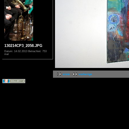
130214CP3_2058.JPG
Datum: 14.02.2013
Betrachtet: 753
mal
erste
vorherige