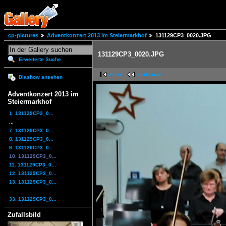
cp-pictures
Adventkonzert 2013 im Steiermarkhof
131129CP3_0020.JPG
131129CP3_0020.JPG
Erweiterte Suche
erste
vorherige
Diashow ansehen
Adventkonzert 2013 im
Steiermarkhof
1. 131129CP3_0...
...
7. 131129CP3_0...
8. 131129CP3_0...
9. 131129CP3_0...
10. 131129CP3_0...
11. 131129CP3_0...
12. 131129CP3_0...
13. 131129CP3_0...
...
33. 131129CP3_0...
Zufallsbild