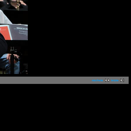
nächste
letzte