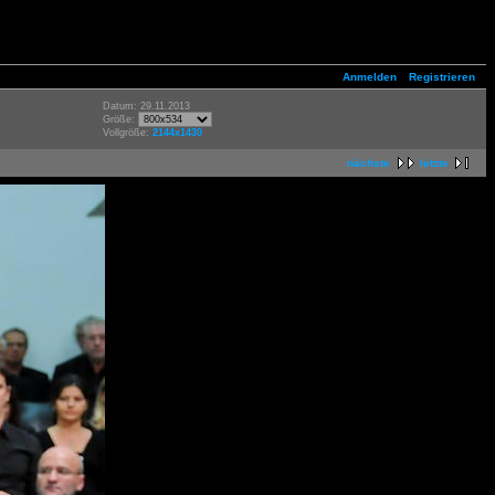
Anmelden
Registrieren
Datum: 29.11.2013
Größe:
Vollgröße:
2144x1430
nächste
letzte