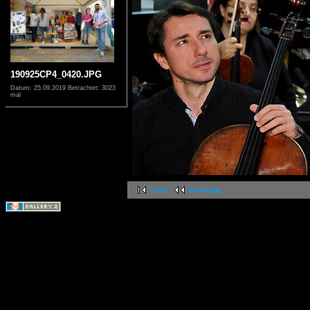
190925CP4_0420.JPG
Datum: 25.09.2019
Betrachtet: 3023
mal
erste
vorherige