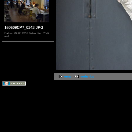
160609CP7_0343.JPG
Datum: 09.06.2016
Betrachtet: 2549
mal
erste
vorherige