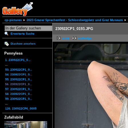
cp-pictures
2023 Grazer Sprachenfest - Schlossbergplatz und Graz Museum
230922CP1_0193.JPG
Erweiterte Suche
erste
vorherige
Diashow ansehen
Pennyless
1. 230922CP1_0...
...
53. 230922CP1_0...
54. 230922CP1_0...
55. 230922CP1_0...
56. 230922CP1_0...
57. 230922CP1_0...
58. 230922CP1_0...
59. 230922CP1_0...
...
126. 230922CP6_0005
Zufallsbild