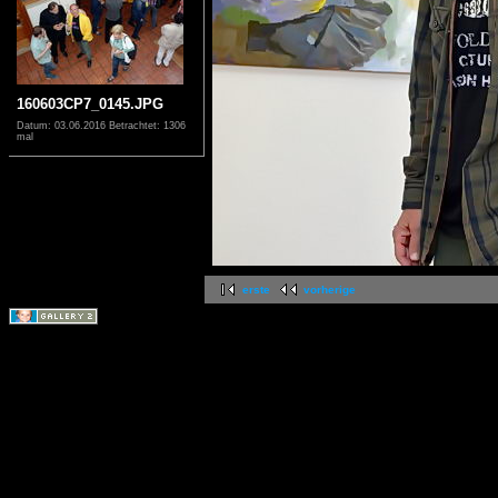
160603CP7_0145.JPG
Datum: 03.06.2016
Betrachtet: 1306
mal
erste
vorherige