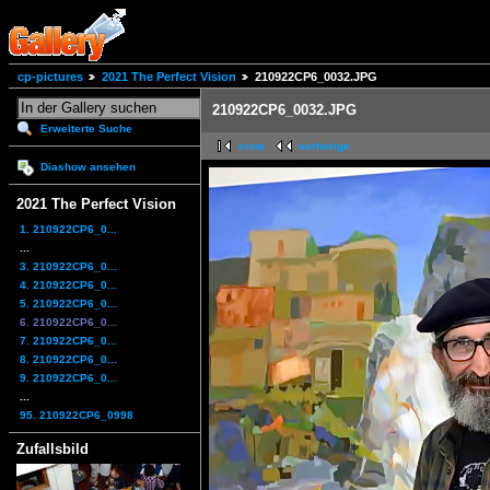
cp-pictures
2021 The Perfect Vision
210922CP6_0032.JPG
210922CP6_0032.JPG
Erweiterte Suche
erste
vorherige
Diashow ansehen
2021 The Perfect Vision
1. 210922CP6_0...
...
3. 210922CP6_0...
4. 210922CP6_0...
5. 210922CP6_0...
6. 210922CP6_0...
7. 210922CP6_0...
8. 210922CP6_0...
9. 210922CP6_0...
...
95. 210922CP6_0998
Zufallsbild